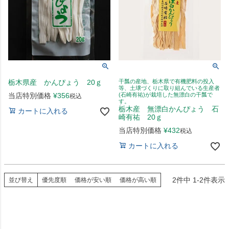
栃木県産 かんぴょう 20ｇ
干瓢の産地、栃木県で有機肥料の投入
等、土壌づくりに取り組んでいる生産者
当店特別価格
¥
356
(石崎有祐)が栽培した無漂白の干瓢で
税込
す。
栃木産 無漂白かんぴょう 石
カートに入れる
崎有祐 20ｇ
当店特別価格
¥
432
税込
カートに入れる
2
件中
1
-
2
件表示
並び替え
優先度順
価格が安い順
価格が高い順